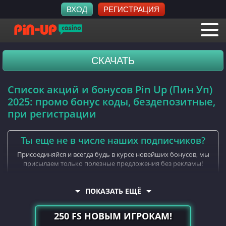
ВХОД
РЕГИСТРАЦИЯ
СКАЧАТЬ
Список акций и бонусов Pin Up (Пин Уп)
2025: промо бонус коды, бездепозитные,
при регистрации
Ты еще не в числе наших подписчиков?
Присоединяйся и всегда будь в курсе новейших бонусов, мы
присылаем только полезные предложения без рекламы!
ПОКАЗАТЬ ЕЩЁ
250 FS НОВЫМ ИГРОКАМ!