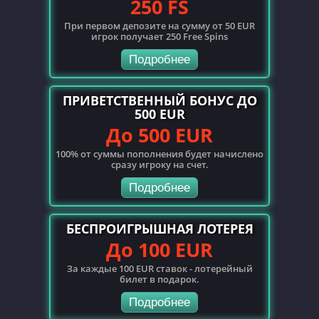
250 FS
При первом депозите на сумму от 50 EUR
Турниры с разгорающимся азартом, повышение рейтинга,
игрок получает 250 Free Spins
получение привилегий, незабываемого опыта и подарков от
Подробнее
владельцев Пин Ап. Как воспользоваться предложением и не
прогадать? Узнай все нюансы и действуй правильно.
ПРИВЕТСТВЕННЫЙ БОНУС ДО
Обзор всех бонусов Пин Ап: акции и
500 EUR
турниры
До 500 EUR
100% от суммы пополнения будет начислено
сразу игроку на счет.
Подробнее
Администрация сайта Пин Уп с удовольствием делиться с
БЕСПРОИГРЫШНАЯ ЛОТЕРЕЯ
любимыми клиентами призами и подарками. Разработана
До 100 EUR
бонусная система, благодаря которой игроки имеют
возможность крутить барабан и повышать свой рейтинг
За каждые 100 EUR ставок - лотерейный
совершенно бесплатно. Что приготовили управляющие и как
билет в подарок.
реализовать полученные бонусы в реальной игре?
Подробнее