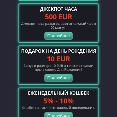
ДЖЕКПОТ ЧАСА
500 EUR
Джекпот часа разыгрывается каждый час в
00 минут.
Подробнее
ПОДАРОК НА ДЕНЬ РОЖДЕНИЯ
10 EUR
Бонус в размере 10 EUR в течение недели
после своего Дня Рождения!
Подробнее
ЕЖЕНЕДЕЛЬНЫЙ КЭШБЕК
5% - 10%
Кэшбек начисляется каждый понедельник.
Подробнее