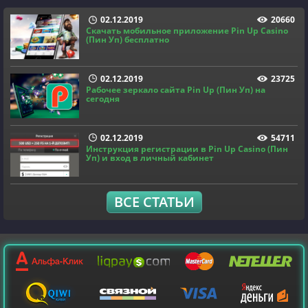
пополнение аккаунта
02.12.2019
20660
Скачать мобильное приложение Pin Up Casino
Бонусные статусы выдаются геймеру за активное участие в играх,
(Пин Уп) бесплатно
турнирах и акциях. Чем больше игрок сделает ставок на
реальные деньги, тем быстрее он достигнет Олимпа.
02.12.2019
23725
Рабочее зеркало сайта Pin Up (Пин Уп) на
сегодня
02.12.2019
54711
Инструкция регистрации в Pin Up Casino (Пин
Бонусная программа рассчитывается в пинкоинах. Прошедшие
Уп) и вход в личный кабинет
регистрацию аккаунта Пин Ап
, не получают пинкоины, пока не
подтвердят электронную почту или номер телефона. Заполните
полностью аккаунт, пройдите верификацию, пополните баланс и
ВСЕ СТАТЬИ
сыграйте в игру и все – вы в начале пути по завоеванию статуса
Повелитель Азарта.
Статус
Кол-во
Вейджер
Курс
Пополнение
пинкоинов
для
счета в
для
обмена
руб./
выдачи
пин./
пинкоины
статуса
руб.