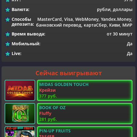
последующее увеличение и отыгрыш в указанный отрезок
времени.
Валюта:
рубли, доллары
краткосрочные: кэшбек – возврат процента от проигранной
суммы раз в неделю; джекпот часа и лотерея. Для последних
Способы
MasterCard, Visa, WebMoney, Yandex.Money,
двух бонусов достаточно оказаться в нужное время, в нужном
депозита:
банковский перевод, картаСбер, Киви, МИР
месте и сделать ставки, приносящие удачу.
Время вывода:
от 30 минут
ежегодные: в виде поздравления с днем рождения и
подарком. Учтите, чтобы получить бонус, аккаунт должен
Мобильный:
Да
пройти верификацию.
случайные: индивидуальные акции, высылаемые в
Live:
Да
письменной рассылке.
Все предложения направлены заинтересовать игрока,
Сейчас выигрывают
получить его почтовый адрес и номер телефона, чтобы
занести в список клиентов. В последующем геймер будет
MIDAS GOLDEN TOUCH
получать выгодные предложения, воспользовавшись
Крейзи
которыми, сможет покрутить бесплатно барабан или
377 руб.
принять участие в турнире на выгодных условиях.
BOOK OF OZ
Активность игрока поощряется статусом, благодаря которому он
Fluffy
получает приятные условия для вывода денег и для
281 руб.
капиталовложения на игровом ресурсе Пин Уп.
PIN-UP FRUITS
Как начисляет бездепозитные бонусы
TAS4ER