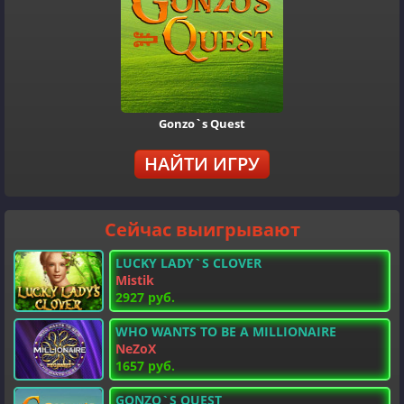
Gonzo`s Quest
НАЙТИ ИГРУ
BIG TIME GAMING – отличное название для компании, которая
готова сократить временной промежуток и разделить жизнь на
«до» и «после» выигрыша. Какой она будет? Включите
Сейчас выигрывают
визуализацию и на минуточку окунитесь в те ощущения.
LUCKY LADY`S CLOVER
Может быть вы, как и создатели корпорации, окажитесь в
Mistik
Австрии. Их старт был положен в 2011 году и сейчас они
2927 руб.
сильнейшие на игровой арене поставщиков слотов.
WHO WANTS TO BE A MILLIONAIRE
Чувствуете, как захватывает ощущение полета? В какие
NeZoX
кратчайшие сроки достигаются цели? Всегда есть те, кто идет и те,
1657 руб.
кто попадает на пути и помогает идти. BIG TIME GAMING –
отличный попутчик.
GONZO`S QUEST